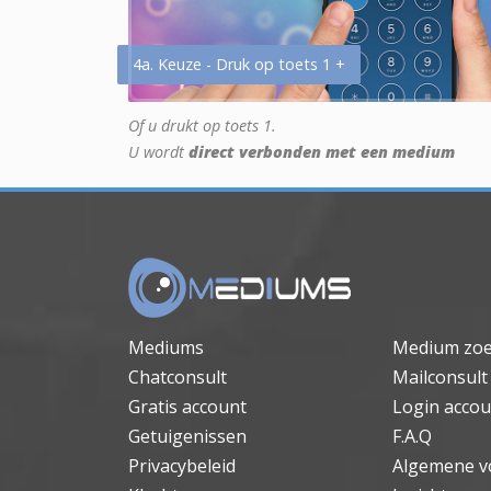
4a. Keuze - Druk op toets 1 +
Of u drukt op toets 1.
U wordt
direct verbonden met een medium
Mediums
Medium zo
Chatconsult
Mailconsult
Gratis account
Login accou
Getuigenissen
F.A.Q
Privacybeleid
Algemene v