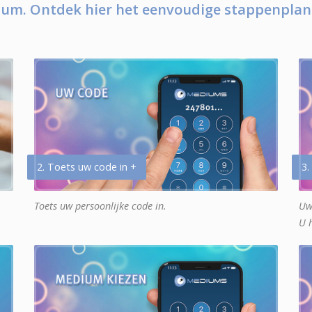
um. Ontdek hier het eenvoudige stappenplan
2. Toets uw code in +
3.
Toets uw persoonlijke code in.
Uw
U 