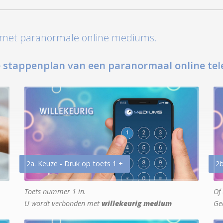
t met paranormale online mediums.
 stappenplan van een paranormaal online tel
2a. Keuze - Druk op toets 1 +
2b
Toets nummer 1 in.
Of 
U wordt verbonden met
willekeurig medium
Ge