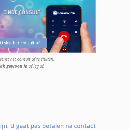
 U sluit het consult af +
enst het consult af te sluiten.
ak gewoon in
of leg af.
ijn. U gaat pas betalen na contact