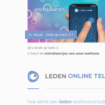
2c. Keuze - Druk op toets 3 +
Of u drukt op toets 3.
U hoort de
visitekaartjes van onze mediums
LEDEN
ONLINE TE
Hoe werkt een
leden
-telefoonconsult