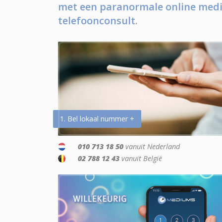
met een paranormale online medi
telefoonconsult.
1. Bel lokaal nummer +
010 713 18 50
vanuit Nederland
02 788 12 43
vanuit België