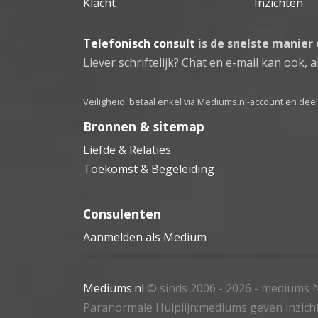
Klacht
Inzichten
Telefonisch consult
is de snelste manier
Liever schriftelijk? Chat en e-mail kan ook, al
Veiligheid: betaal enkel via Mediums.nl-account en de
Bronnen & sitemap
Liefde & Relaties
Toekomst & Begeleiding
Consulenten
Aanmelden als Medium
Mediums.nl
© sinds 2006 - 2026
- mediums N
Paranormale Hulplijn:mediums geven inzich