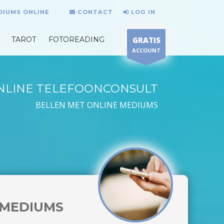
DIUMS ONLINE
CONTACT
LOG IN
TAROT
FOTOREADING
GRATIS
ACCOUNT
NLINE TELEFOONCONSULT
BELLEN MET ONLINE MEDIUMS
MEDIUMS