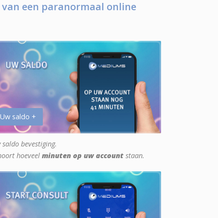
 van een paranormaal online
 Uw saldo +
 saldo bevestiging.
hoort hoeveel
minuten op uw account
staan.