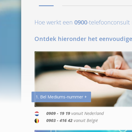
Hoe werkt een
0900
-telefoonconsul
Ontdek hieronder het eenvoudige
1. Bel Mediums-nummer +
0909 - 19 19
vanuit Nederland
0903 - 416 42
vanuit België