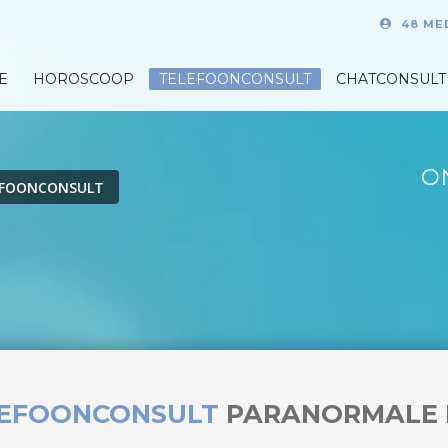
48 ME
E
HOROSCOOP
TELEFOONCONSULT
CHATCONSULT
O
EFOONCONSULT
LEFOONCONSULT
PARANORMALE 