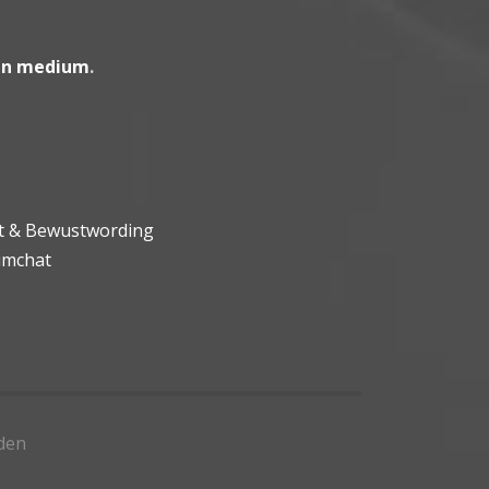
en medium
.
ht & Bewustwording
umchat
den