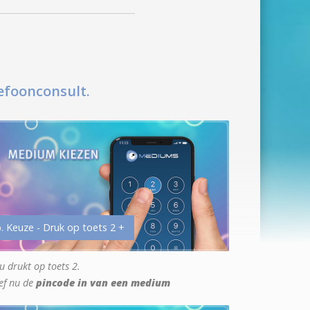
efoonconsult.
. Keuze - Druk op toets 2 +
u drukt op toets 2.
ef nu de
pincode in van een medium