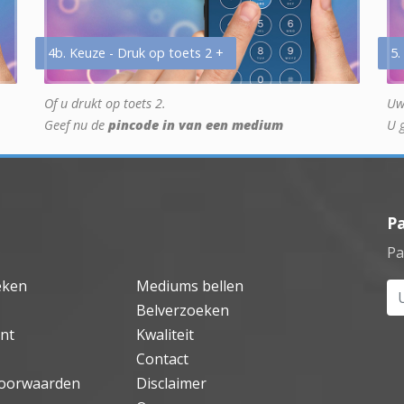
4b. Keuze - Druk op toets 2 +
5.
Of u drukt op toets 2.
Uw
Geef nu de
pincode in van een medium
U 
P
Pa
eken
Mediums bellen
Uw
Belverzoeken
nt
Kwaliteit
Contact
oorwaarden
Disclaimer