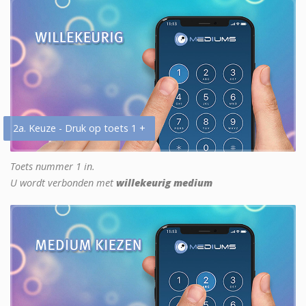
2a. Keuze - Druk op toets 1 +
Toets nummer 1 in.
U wordt verbonden met
willekeurig medium