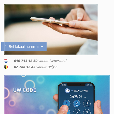
1. Bel lokaal nummer +
010 713 18 50
vanuit Nederland
02 788 12 43
vanuit België