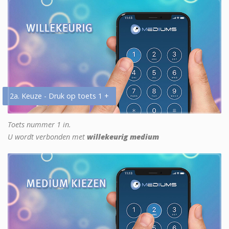
2a. Keuze - Druk op toets 1 +
Toets nummer 1 in.
U wordt verbonden met
willekeurig medium