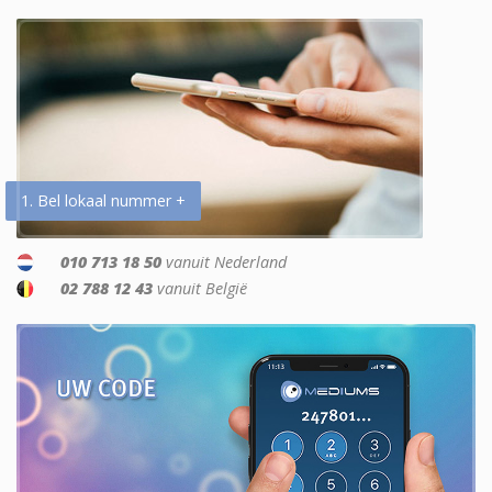
1. Bel lokaal nummer +
010 713 18 50
vanuit Nederland
02 788 12 43
vanuit België