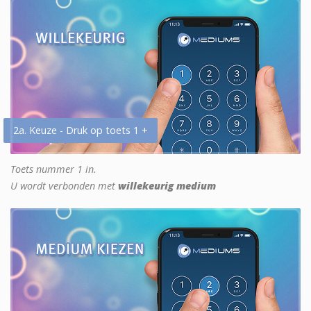
2a. Keuze - Druk op toets 1 +
Toets nummer 1 in.
U wordt verbonden met
willekeurig medium