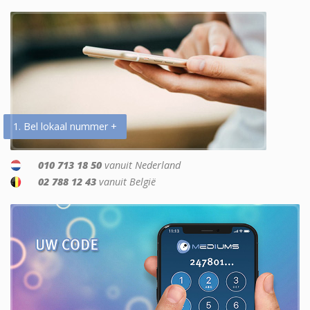
1. Bel lokaal nummer +
010 713 18 50
vanuit Nederland
02 788 12 43
vanuit België