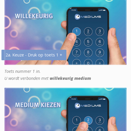
2a. Keuze - Druk op toets 1 +
Toets nummer 1 in.
U wordt verbonden met
willekeurig medium