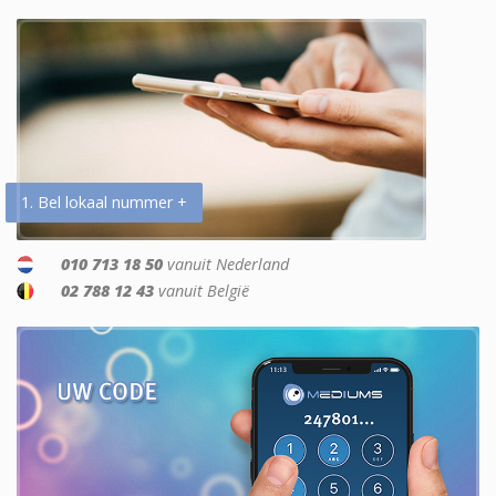
1. Bel lokaal nummer +
010 713 18 50
vanuit Nederland
02 788 12 43
vanuit België