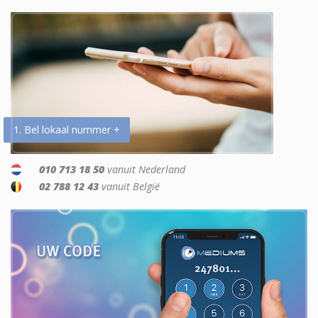
1. Bel lokaal nummer +
010 713 18 50
vanuit Nederland
02 788 12 43
vanuit België