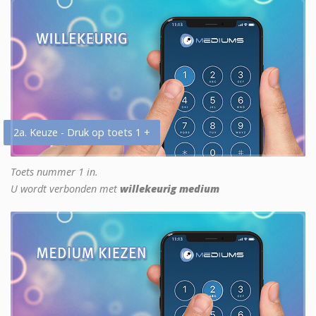
2a. Keuze - Druk op toets 1 +
Toets nummer 1 in.
U wordt verbonden met
willekeurig medium