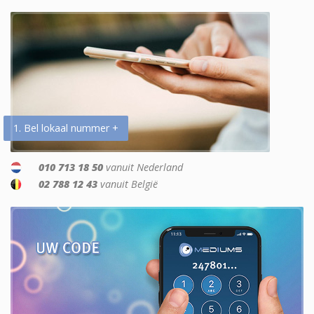
1. Bel lokaal nummer +
010 713 18 50
vanuit Nederland
02 788 12 43
vanuit België