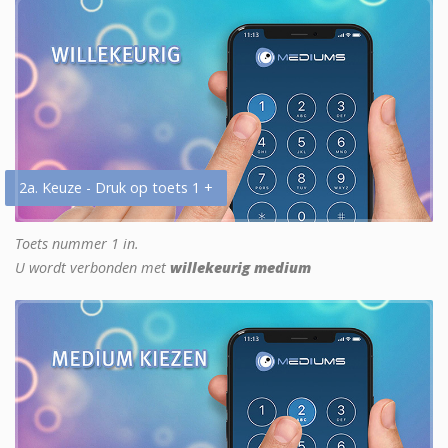
2a. Keuze - Druk op toets 1 +
Toets nummer 1 in.
U wordt verbonden met
willekeurig medium