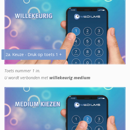
2a. Keuze - Druk op toets 1 +
Toets nummer 1 in.
U wordt verbonden met
willekeurig medium