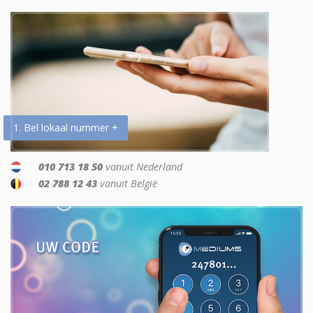
1. Bel lokaal nummer +
010 713 18 50
vanuit Nederland
02 788 12 43
vanuit België