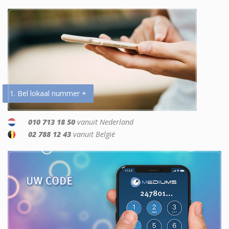
1. Bel lokaal nummer +
010 713 18 50
vanuit Nederland
02 788 12 43
vanuit België