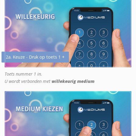
2a. Keuze - Druk op toets 1 +
Toets nummer 1 in.
U wordt verbonden met
willekeurig medium