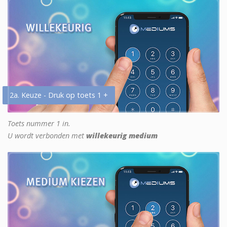
2a. Keuze - Druk op toets 1 +
Toets nummer 1 in.
U wordt verbonden met
willekeurig medium