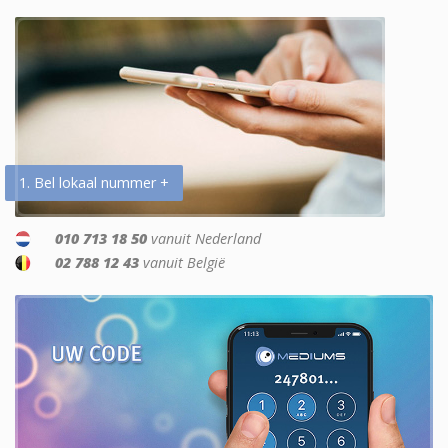
1. Bel lokaal nummer +
010 713 18 50
vanuit Nederland
02 788 12 43
vanuit België