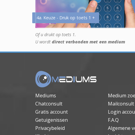
4a. Keuze - Druk op toets 1 +
Of u drukt op toets 1.
U wordt
direct verbonden met een medium
Mediums
Medium zo
Chatconsult
Mailconsult
Gratis account
Login accou
Getuigenissen
F.A.Q
Privacybeleid
Algemene v