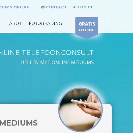
DIUMS ONLINE
CONTACT
LOG IN
TAROT
FOTOREADING
GRATIS
ACCOUNT
NLINE TELEFOONCONSULT
BELLEN MET ONLINE MEDIUMS
MEDIUMS