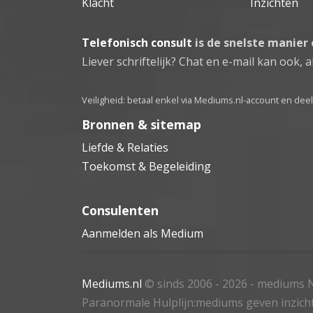
Klacht
Inzichten
Telefonisch consult
is de snelste manier
Liever schriftelijk? Chat en e-mail kan ook, al
Veiligheid: betaal enkel via Mediums.nl-account en de
Bronnen & sitemap
Liefde & Relaties
Toekomst & Begeleiding
Consulenten
Aanmelden als Medium
Mediums.nl
© sinds 2006 - 2026
- mediums N
Paranormale Hulplijn:mediums geven inzich