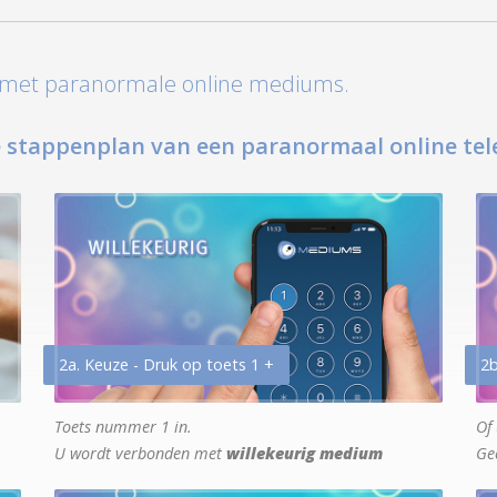
t met paranormale online mediums.
 stappenplan van een paranormaal online tel
2a. Keuze - Druk op toets 1 +
2b
Toets nummer 1 in.
Of 
U wordt verbonden met
willekeurig medium
Ge