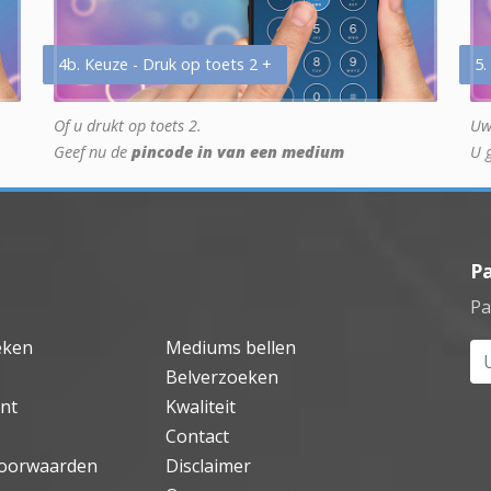
4b. Keuze - Druk op toets 2 +
5.
Of u drukt op toets 2.
Uw
Geef nu de
pincode in van een medium
U 
P
Pa
eken
Mediums bellen
Uw
Belverzoeken
nt
Kwaliteit
Contact
oorwaarden
Disclaimer