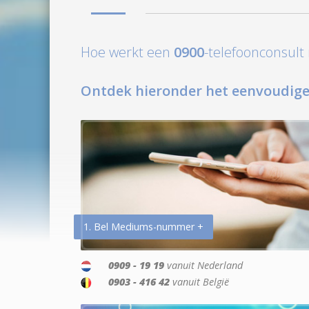
Hoe werkt een
0900
-telefoonconsul
Ontdek hieronder het eenvoudige
1. Bel Mediums-nummer +
0909 - 19 19
vanuit Nederland
0903 - 416 42
vanuit België