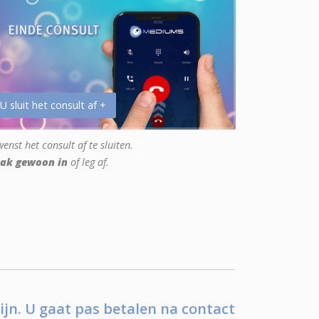
 U sluit het consult af +
enst het consult af te sluiten.
ak gewoon in
of leg af.
ijn. U gaat pas betalen na contact