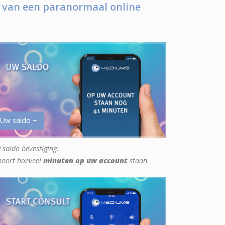
 van een paranormaal online
 Uw saldo +
 saldo bevestiging.
hoort hoeveel
minuten op uw account
staan.