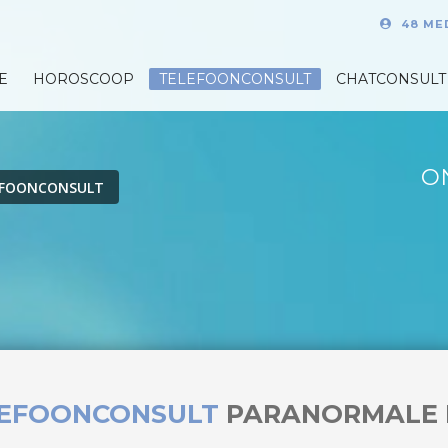
48 ME
E
HOROSCOOP
TELEFOONCONSULT
CHATCONSULT
O
EFOONCONSULT
LEFOONCONSULT
PARANORMALE 