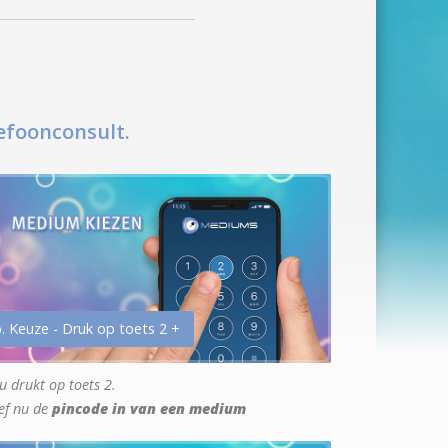
efoonconsult.
. Keuze - Druk op toets 2 +
u drukt op toets 2.
ef nu de
pincode in van een medium