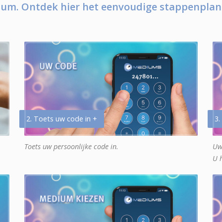
um. Ontdek hier het eenvoudige stappenplan
2. Toets uw code in +
3.
Toets uw persoonlijke code in.
Uw
U 