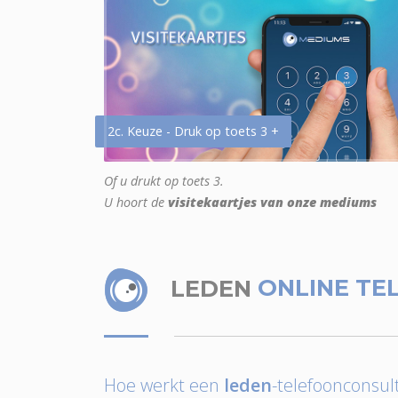
2c. Keuze - Druk op toets 3 +
Of u drukt op toets 3.
U hoort de
visitekaartjes van onze mediums
LEDEN
ONLINE TE
Hoe werkt een
leden
-telefoonconsult