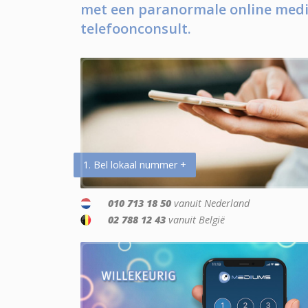
met een paranormale online medi
telefoonconsult.
1. Bel lokaal nummer +
010 713 18 50
vanuit Nederland
02 788 12 43
vanuit België