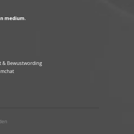
en medium
.
ht & Bewustwording
umchat
den