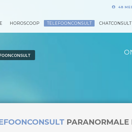
48 ME
E
HOROSCOOP
TELEFOONCONSULT
CHATCONSULT
O
EFOONCONSULT
LEFOONCONSULT
PARANORMALE 