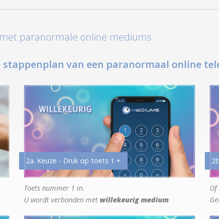
t met paranormale online mediums.
 stappenplan van een paranormaal online tel
2a. Keuze - Druk op toets 1 +
2b
Toets nummer 1 in.
Of 
U wordt verbonden met
willekeurig medium
Ge