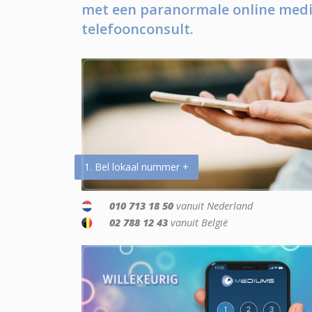
met een paranormale online medi
telefoonconsult.
1. Bel lokaal nummer +
010 713 18 50
vanuit Nederland
02 788 12 43
vanuit België