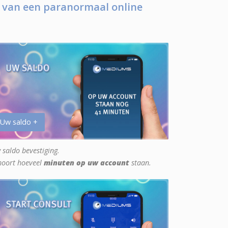
 van een paranormaal online
 Uw saldo +
 saldo bevestiging.
hoort hoeveel
minuten op uw account
staan.