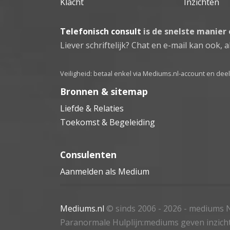
Klacht
Inzichten
Telefonisch consult
is de snelste manier
Liever schriftelijk? Chat en e-mail kan ook, al
Veiligheid: betaal enkel via Mediums.nl-account en de
Bronnen & sitemap
Liefde & Relaties
Toekomst & Begeleiding
Consulenten
Aanmelden als Medium
Mediums.nl
© sinds 2006 - 2026
- mediums N
Paranormale Hulplijn:mediums geven inzich