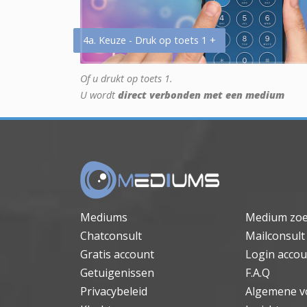
4a. Keuze - Druk op toets 1 +
Of u drukt op toets 1.
U wordt
direct verbonden met een medium
Mediums
Medium zo
Chatconsult
Mailconsult
Gratis account
Login accou
Getuigenissen
F.A.Q
Privacybeleid
Algemene v