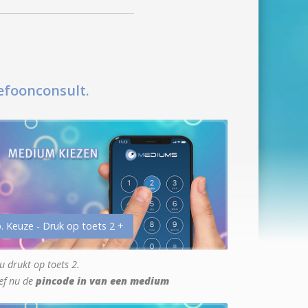
efoonconsult.
. Keuze - Druk op toets 2 +
u drukt op toets 2.
ef nu de
pincode in van een medium