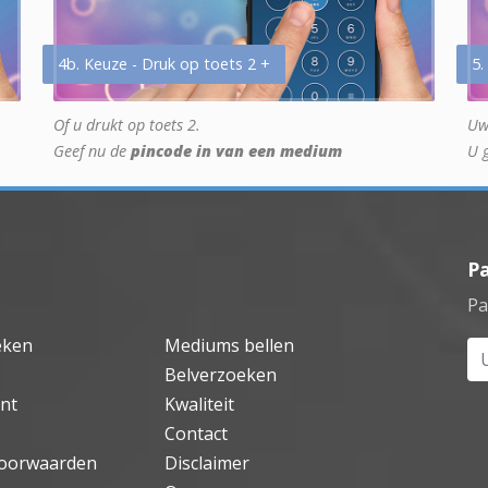
4b. Keuze - Druk op toets 2 +
5.
Of u drukt op toets 2.
Uw
Geef nu de
pincode in van een medium
U 
P
Pa
eken
Mediums bellen
Uw
Belverzoeken
nt
Kwaliteit
Contact
oorwaarden
Disclaimer