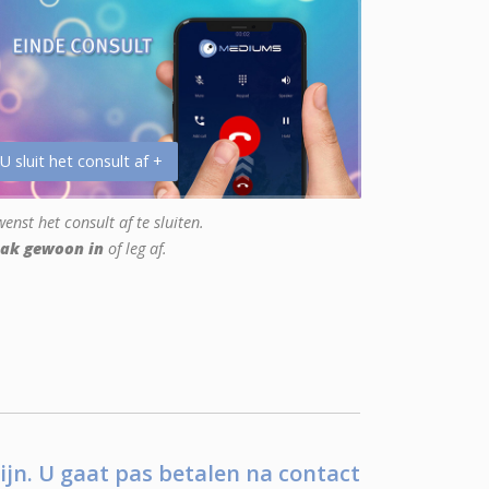
 U sluit het consult af +
enst het consult af te sluiten.
ak gewoon in
of leg af.
ijn. U gaat pas betalen na contact