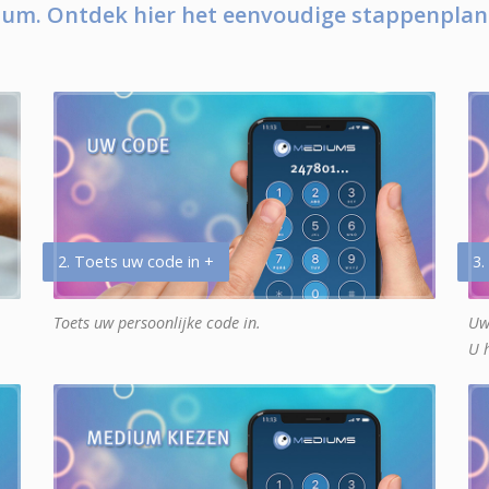
um. Ontdek hier het eenvoudige stappenplan
2. Toets uw code in +
3.
Toets uw persoonlijke code in.
Uw
U 