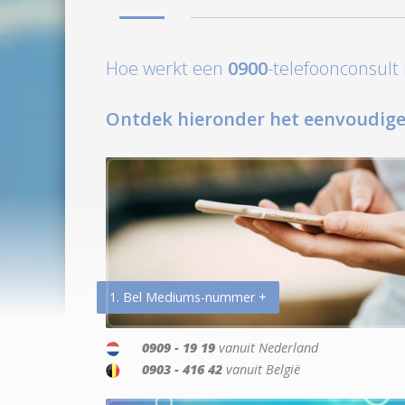
Hoe werkt een
0900
-telefoonconsul
Ontdek hieronder het eenvoudige
1. Bel Mediums-nummer +
0909 - 19 19
vanuit Nederland
0903 - 416 42
vanuit België