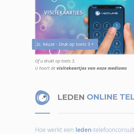
2c. Keuze - Druk op toets 3 +
Of u drukt op toets 3.
U hoort de
visitekaartjes van onze mediums
LEDEN
ONLINE TE
Hoe werkt een
leden
-telefoonconsult