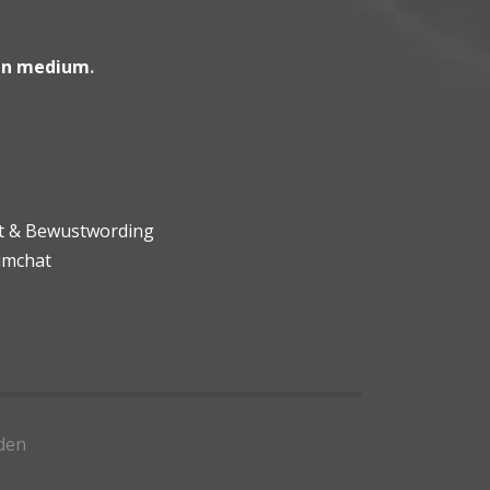
en medium
.
ht & Bewustwording
umchat
den