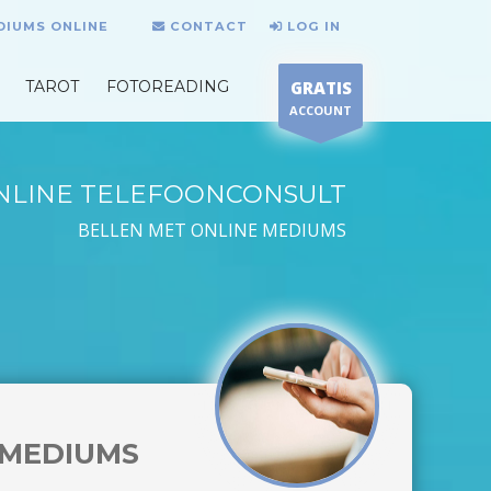
DIUMS ONLINE
CONTACT
LOG IN
TAROT
FOTOREADING
GRATIS
ACCOUNT
NLINE TELEFOONCONSULT
BELLEN MET ONLINE MEDIUMS
MEDIUMS