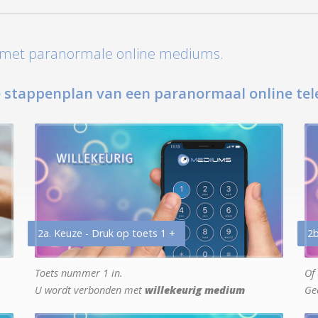
t met paranormale online mediums.
 stappenplan van een paranormaal online tel
2a. Keuze - Druk op toets 1 +
2b
Toets nummer 1 in.
Of 
U wordt verbonden met
willekeurig medium
Ge