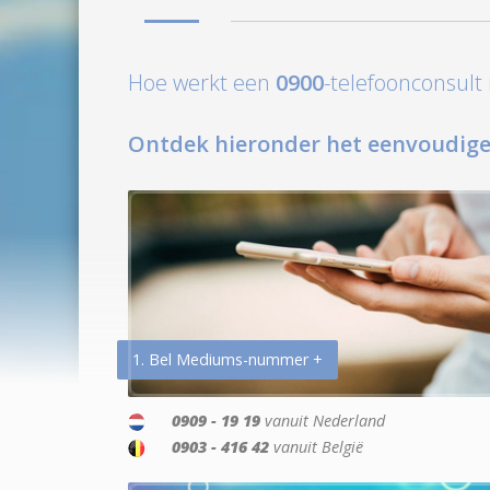
Hoe werkt een
0900
-telefoonconsul
Ontdek hieronder het eenvoudige
1. Bel Mediums-nummer +
0909 - 19 19
vanuit Nederland
0903 - 416 42
vanuit België