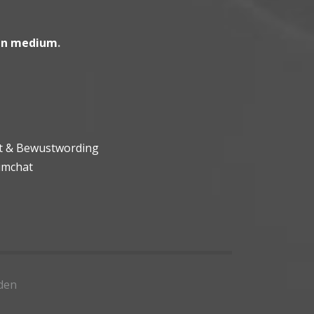
en medium
.
ht & Bewustwording
umchat
den