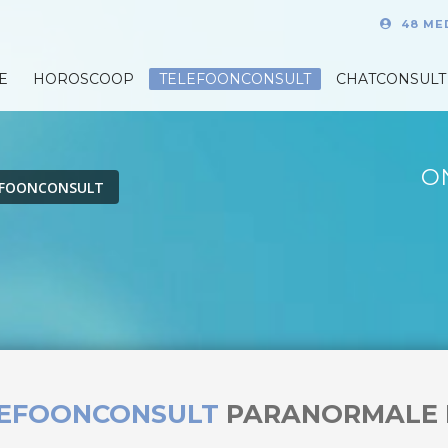
48 ME
E
HOROSCOOP
TELEFOONCONSULT
CHATCONSULT
O
EFOONCONSULT
LEFOONCONSULT
PARANORMALE 