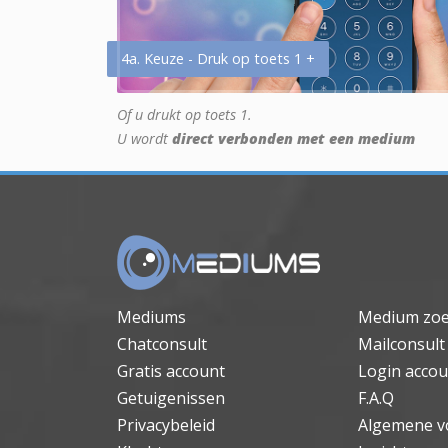
4a. Keuze - Druk op toets 1 +
Of u drukt op toets 1.
U wordt
direct verbonden met een medium
Mediums
Medium zo
Chatconsult
Mailconsult
Gratis account
Login accou
Getuigenissen
F.A.Q
Privacybeleid
Algemene v