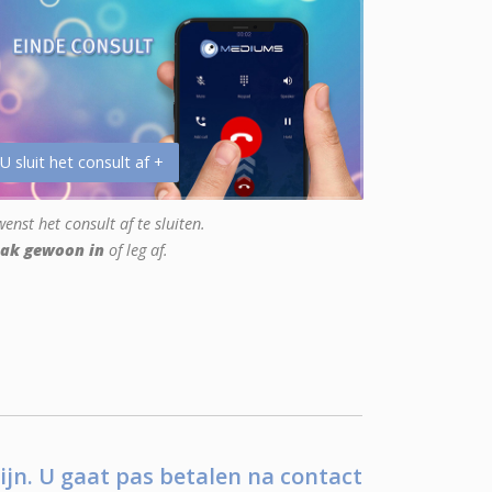
 U sluit het consult af +
enst het consult af te sluiten.
ak gewoon in
of leg af.
ijn. U gaat pas betalen na contact