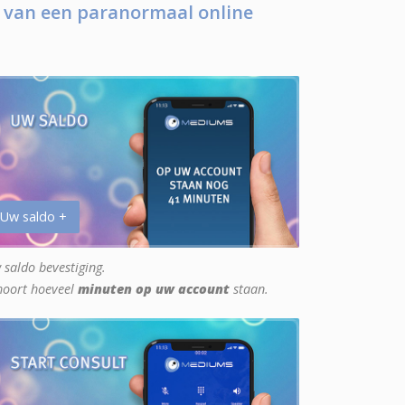
 van een paranormaal online
 Uw saldo +
 saldo bevestiging.
hoort hoeveel
minuten op uw account
staan.