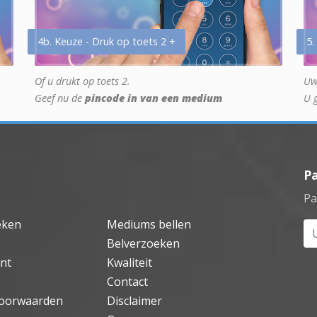
4b. Keuze - Druk op toets 2 +
5.
Of u drukt op toets 2.
Uw
Geef nu de
pincode in van een medium
U 
P
Pa
eken
Mediums bellen
Uw
Belverzoeken
nt
Kwaliteit
Contact
oorwaarden
Disclaimer