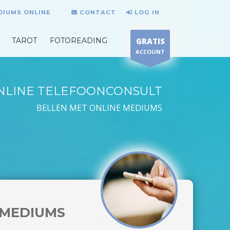
DIUMS ONLINE
CONTACT
LOG IN
TAROT
FOTOREADING
GRATIS
ACCOUNT
NLINE TELEFOONCONSULT
BELLEN MET ONLINE MEDIUMS
MEDIUMS