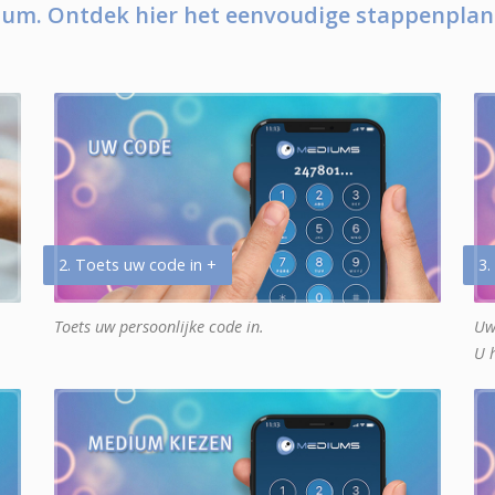
um. Ontdek hier het eenvoudige stappenplan
2. Toets uw code in +
3.
Toets uw persoonlijke code in.
Uw
U 