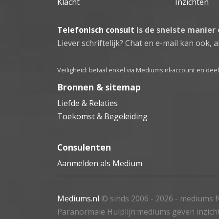
Klacht
Inzichten
Telefonisch consult
is de snelste manier
Liever schriftelijk? Chat en e-mail kan ook, al
Veiligheid: betaal enkel via Mediums.nl-account en de
Bronnen & sitemap
Liefde & Relaties
Toekomst & Begeleiding
Consulenten
Aanmelden als Medium
Mediums.nl
© sinds 2006 - 2026
- mediums N
Paranormale Hulplijn:mediums geven inzich