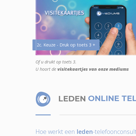
2c. Keuze - Druk op toets 3 +
Of u drukt op toets 3.
U hoort de
visitekaartjes van onze mediums
LEDEN
ONLINE TE
Hoe werkt een
leden
-telefoonconsult