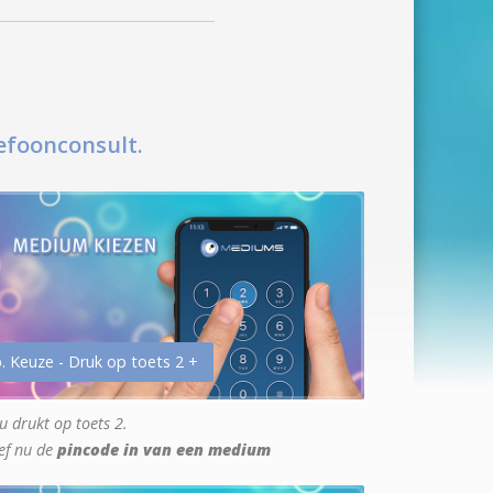
efoonconsult.
. Keuze - Druk op toets 2 +
u drukt op toets 2.
ef nu de
pincode in van een medium