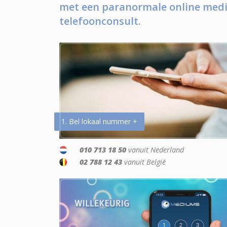
met een paranormale online medi
telefoonconsult.
1. Bel lokaal nummer +
010 713 18 50
vanuit Nederland
02 788 12 43
vanuit België