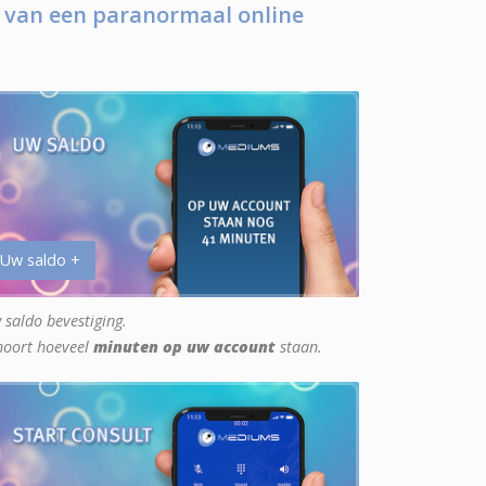
 van een paranormaal online
 Uw saldo +
 saldo bevestiging.
hoort hoeveel
minuten op uw account
staan.