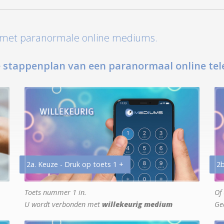
t met paranormale online mediums.
 stappenplan van een paranormaal online tel
2a. Keuze - Druk op toets 1 +
2b
Toets nummer 1 in.
Of 
U wordt verbonden met
willekeurig medium
Ge