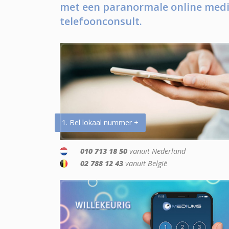
met een paranormale online medi
telefoonconsult.
1. Bel lokaal nummer +
010 713 18 50
vanuit Nederland
02 788 12 43
vanuit België