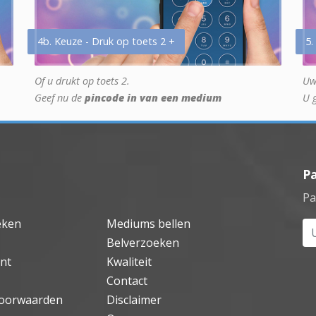
4b. Keuze - Druk op toets 2 +
5.
Of u drukt op toets 2.
Uw
Geef nu de
pincode in van een medium
U 
P
Pa
eken
Mediums bellen
Uw
Belverzoeken
nt
Kwaliteit
Contact
oorwaarden
Disclaimer