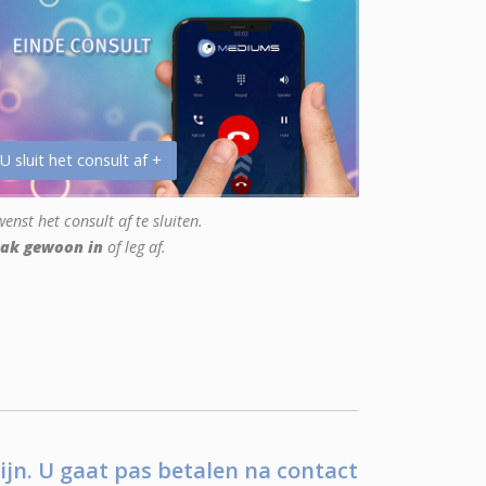
 U sluit het consult af +
enst het consult af te sluiten.
ak gewoon in
of leg af.
ijn. U gaat pas betalen na contact