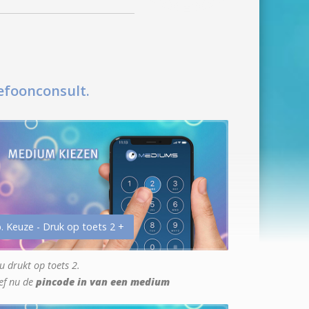
efoonconsult.
. Keuze - Druk op toets 2 +
u drukt op toets 2.
ef nu de
pincode in van een medium