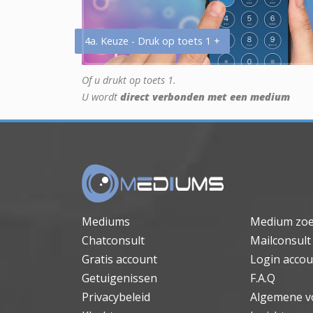
4a. Keuze - Druk op toets 1 +
Of u drukt op toets 1.
U wordt
direct verbonden met een medium
Mediums
Medium zo
Chatconsult
Mailconsult
Gratis account
Login accou
Getuigenissen
F.A.Q
Privacybeleid
Algemene v