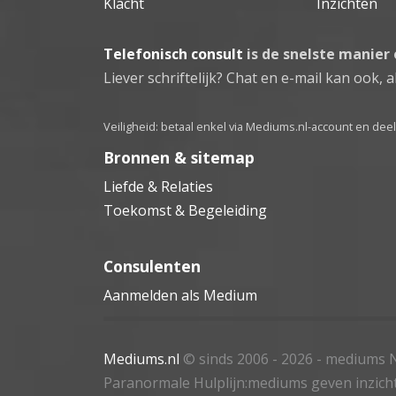
Klacht
Inzichten
Telefonisch consult
is de snelste manier
Liever schriftelijk? Chat en e-mail kan ook, al
Veiligheid: betaal enkel via Mediums.nl-account en de
Bronnen & sitemap
Liefde & Relaties
Toekomst & Begeleiding
Consulenten
Aanmelden als Medium
Mediums.nl
© sinds 2006 - 2026
- mediums N
Paranormale Hulplijn:mediums geven inzich