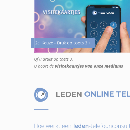
2c. Keuze - Druk op toets 3 +
Of u drukt op toets 3.
U hoort de
visitekaartjes van onze mediums
LEDEN
ONLINE TE
Hoe werkt een
leden
-telefoonconsult