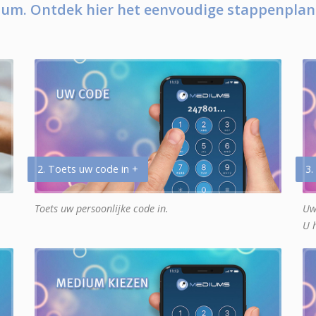
um. Ontdek hier het eenvoudige stappenplan
2. Toets uw code in +
3.
Toets uw persoonlijke code in.
Uw
U 