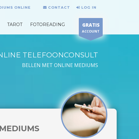
DIUMS ONLINE
CONTACT
LOG IN
TAROT
FOTOREADING
GRATIS
ACCOUNT
NLINE TELEFOONCONSULT
BELLEN MET ONLINE MEDIUMS
MEDIUMS