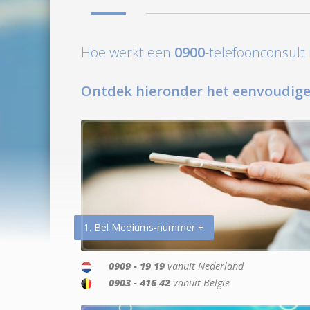
Hoe werkt een
0900
-telefoonconsul
Ontdek hieronder het eenvoudige
1. Bel Mediums-nummer +
0909 - 19 19
vanuit Nederland
0903 - 416 42
vanuit België