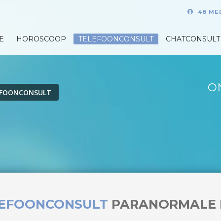
48 ME
E
HOROSCOOP
TELEFOONCONSULT
CHATCONSULT
O
EFOONCONSULT
LEFOONCONSULT
PARANORMALE 