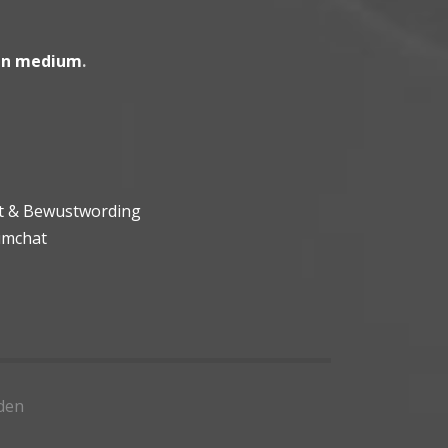
en medium
.
ht & Bewustwording
umchat
den