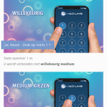
2a. Keuze - Druk op toets 1 +
Toets nummer 1 in.
U wordt verbonden met
willekeurig medium