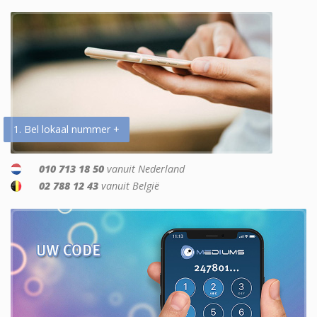
1. Bel lokaal nummer +
010 713 18 50
vanuit Nederland
02 788 12 43
vanuit België