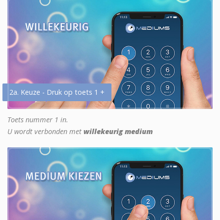
2a. Keuze - Druk op toets 1 +
Toets nummer 1 in.
U wordt verbonden met
willekeurig medium