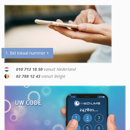
1. Bel lokaal nummer +
010 713 18 50
vanuit Nederland
02 788 12 43
vanuit België