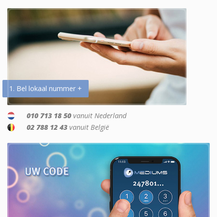
1. Bel lokaal nummer +
010 713 18 50
vanuit Nederland
02 788 12 43
vanuit België