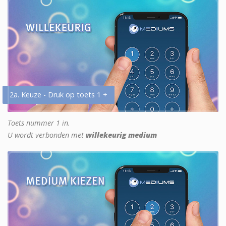
2a. Keuze - Druk op toets 1 +
Toets nummer 1 in.
U wordt verbonden met
willekeurig medium