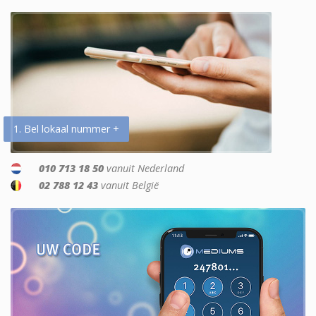
1. Bel lokaal nummer +
010 713 18 50
vanuit Nederland
02 788 12 43
vanuit België