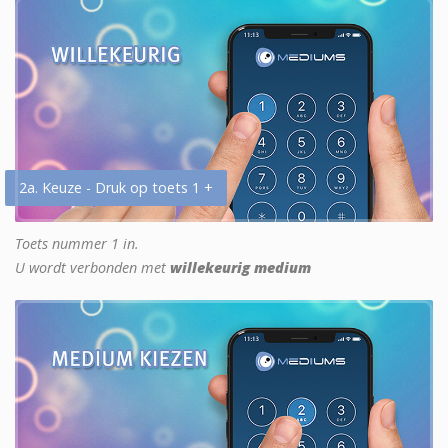
2a. Keuze - Druk op toets 1 +
Toets nummer 1 in.
U wordt verbonden met
willekeurig medium