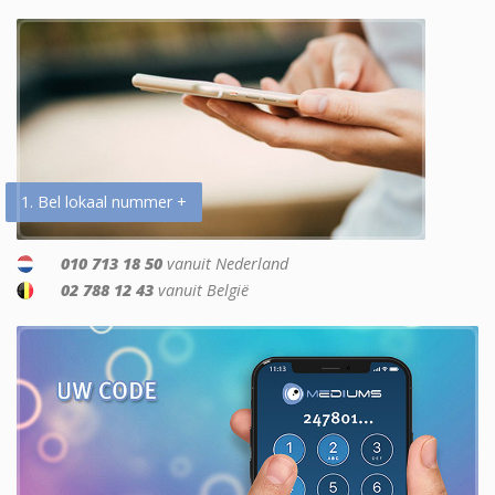
1. Bel lokaal nummer +
010 713 18 50
vanuit Nederland
02 788 12 43
vanuit België