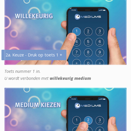
2a. Keuze - Druk op toets 1 +
Toets nummer 1 in.
U wordt verbonden met
willekeurig medium