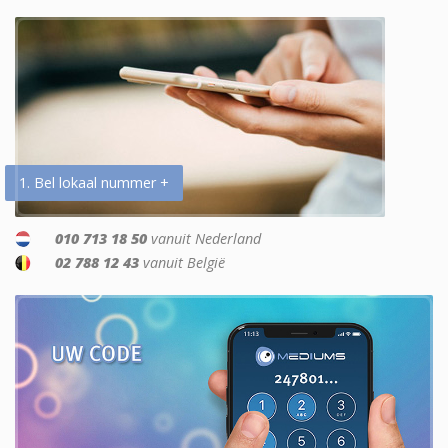
1. Bel lokaal nummer +
010 713 18 50
vanuit Nederland
02 788 12 43
vanuit België