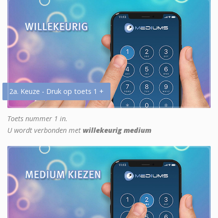
2a. Keuze - Druk op toets 1 +
Toets nummer 1 in.
U wordt verbonden met
willekeurig medium