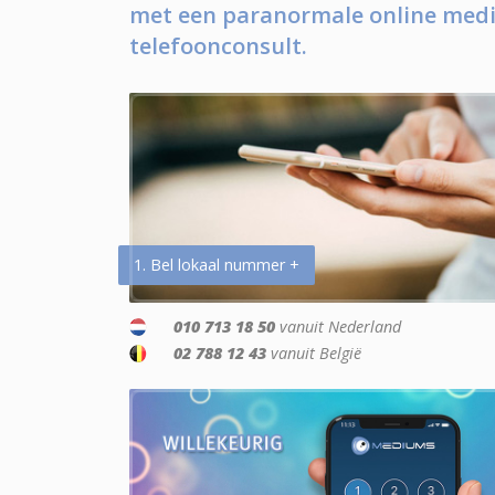
met een paranormale online medi
telefoonconsult.
1. Bel lokaal nummer +
010 713 18 50
vanuit Nederland
02 788 12 43
vanuit België