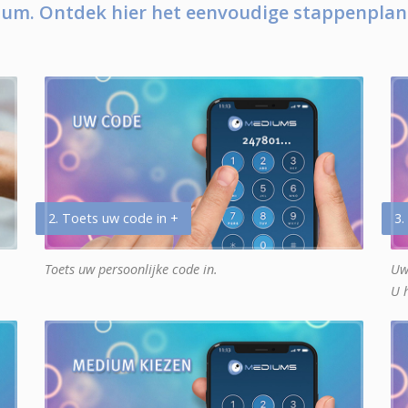
um. Ontdek hier het eenvoudige stappenplan
2. Toets uw code in +
3.
Toets uw persoonlijke code in.
Uw
U 