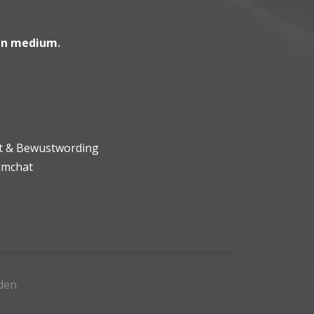
en medium
.
ht & Bewustwording
umchat
den