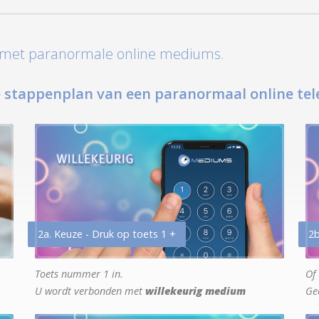
t met paranormale online mediums.
 stappenplan van een paranormaal online tel
2a. Keuze - Druk op toets 1 +
2b
Toets nummer 1 in.
Of 
U wordt verbonden met
willekeurig medium
Ge