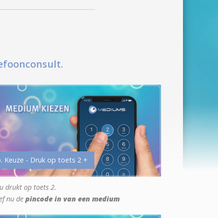
efoonconsult.
. Keuze - Druk op toets 2 +
u drukt op toets 2.
ef nu de
pincode in van een medium