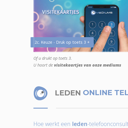
2c. Keuze - Druk op toets 3 +
Of u drukt op toets 3.
U hoort de
visitekaartjes van onze mediums
LEDEN
ONLINE TE
Hoe werkt een
leden
-telefoonconsult