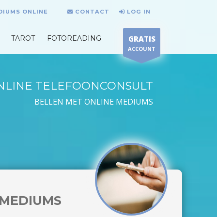
DIUMS ONLINE
CONTACT
LOG IN
TAROT
FOTOREADING
GRATIS
ACCOUNT
NLINE TELEFOONCONSULT
BELLEN MET ONLINE MEDIUMS
MEDIUMS