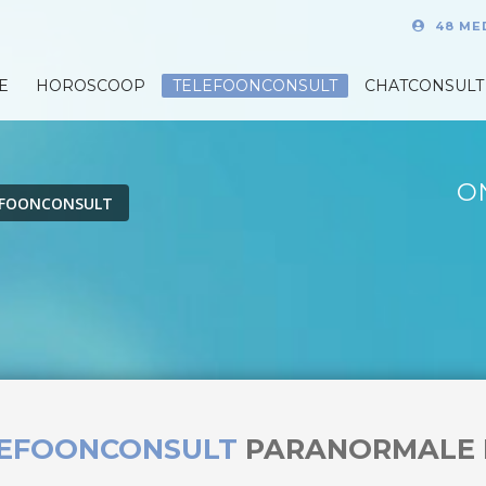
48 ME
E
HOROSCOOP
TELEFOONCONSULT
CHATCONSULT
O
EFOONCONSULT
LEFOONCONSULT
PARANORMALE 