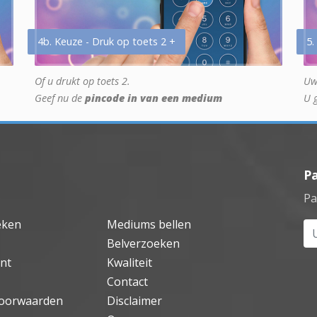
4b. Keuze - Druk op toets 2 +
5.
Of u drukt op toets 2.
Uw
Geef nu de
pincode in van een medium
U 
P
Pa
eken
Mediums bellen
Uw
Belverzoeken
nt
Kwaliteit
Contact
oorwaarden
Disclaimer