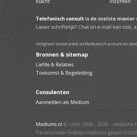
Klacht
Inzichten
Telefonisch consult
is de snelste manier
Liever schriftelijk? Chat en e-mail kan ook, al
Veiligheid: betaal enkel via Mediums.nl-account en de
Bronnen & sitemap
Liefde & Relaties
Toekomst & Begeleiding
Consulenten
Aanmelden als Medium
Mediums.nl
© sinds 2006 - 2026
- mediums N
Paranormale Hulplijn:mediums geven inzich