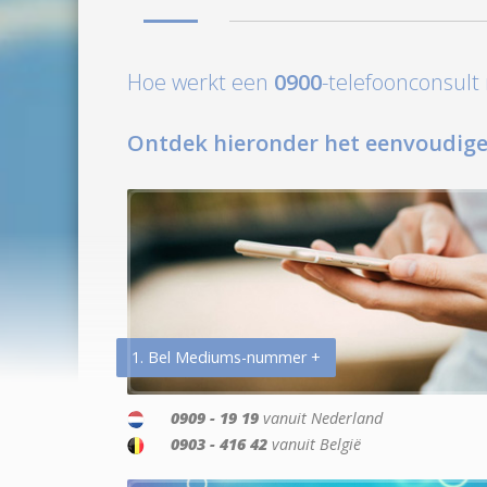
Hoe werkt een
0900
-telefoonconsul
Ontdek hieronder het eenvoudige
1. Bel Mediums-nummer +
0909 - 19 19
vanuit Nederland
0903 - 416 42
vanuit België