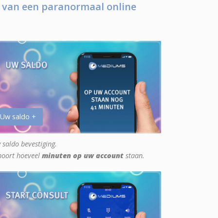
 van een paranormaal online
 Uw saldo +
 saldo bevestiging.
hoort hoeveel
minuten op uw account
staan.