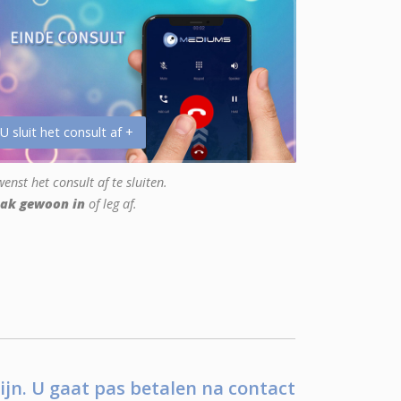
 U sluit het consult af +
enst het consult af te sluiten.
ak gewoon in
of leg af.
ijn. U gaat pas betalen na contact