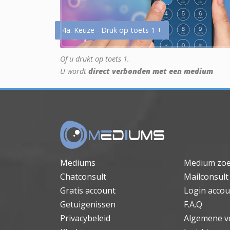
4a. Keuze - Druk op toets 1 +
Of u drukt op toets 1.
U wordt
direct verbonden met een medium
Mediums
Medium zo
Chatconsult
Mailconsult
Gratis account
Login accou
Getuigenissen
F.A.Q
Privacybeleid
Algemene v